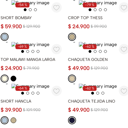
-
54 %
-
79 %
SHORT BOMBAY
CROP TOP THESS
$
59
.
900
$
24
.
900
$
129
.
900
$
119
.
900
-
69 %
-
62 %
TOP MALAWI MANGA LARGA
CHAQUETA GOLDEN
$
24
.
900
$
49
.
900
$
79
.
900
$
129
.
900
-
64 %
-
62 %
SHORT HANCLA
CHAQUETA TEJIDA LINO
$
39
.
900
$
49
.
900
$
109
.
900
$
129
.
900