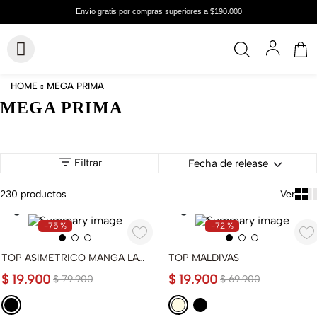
MEGA PRIMA
MEGA PRIMA
Filtrar
Fecha de release
230
productos
-
75 %
-
72 %
TOP ASIMETRICO MANGA LARGA
TOP MALDIVAS
$
19
.
900
$
19
.
900
$
79
.
900
$
69
.
900