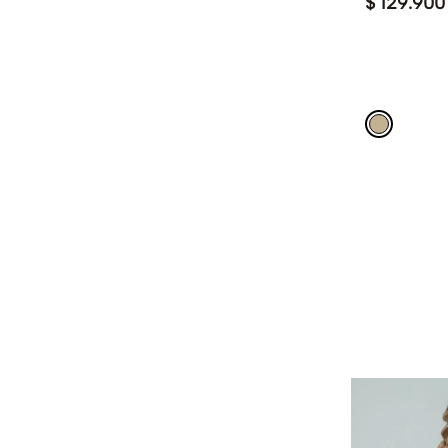
$
129
.
900