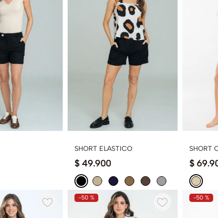
SHORT ELASTICO
SHORT 
$
49
.
900
$
69
.
9
-
50 %
-
50 %