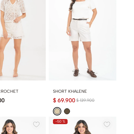
CROCHET
SHORT KHALENE
00
$
69
.
900
$
139
.
900
-
50 %