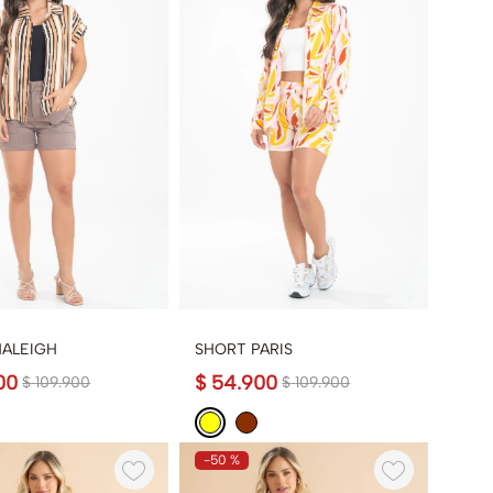
NALEIGH
SHORT PARIS
00
$
54
.
900
$
109
.
900
$
109
.
900
-
50 %