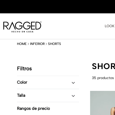
LOOK
SHORTS
INFERIOR
SHO
Filtros
35
productos
Color
Negro
(
9
)
Talla
Blanco
(
1
)
Naranja
(
1
)
XS
(
1
)
Cobre
(
1
)
Rangos de precio
6
(
32
)
Amarillo Puro
(
1
)