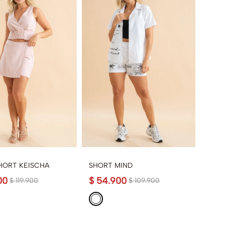
HORT KEISCHA
SHORT MIND
00
$
54
.
900
$
119
.
900
$
109
.
900