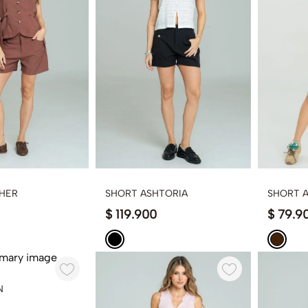
HER
SHORT ASHTORIA
SHORT 
$
119
.
900
$
79
.
9
N