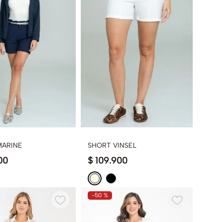
MARINE
SHORT VINSEL
00
$
109
.
900
-
50 %