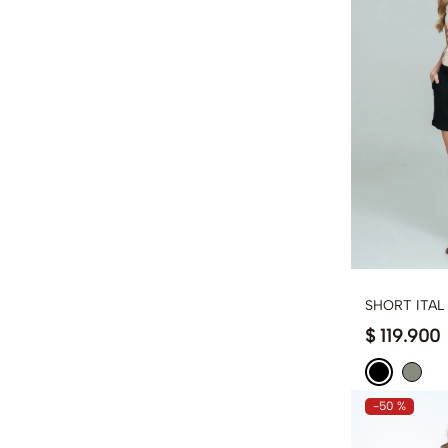
SHORT ITAL
$
119
.
900
-
50 %