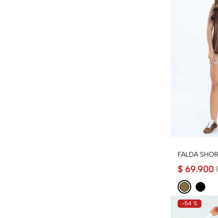
FALDA SHOR
$
69
.
900
-
54 %