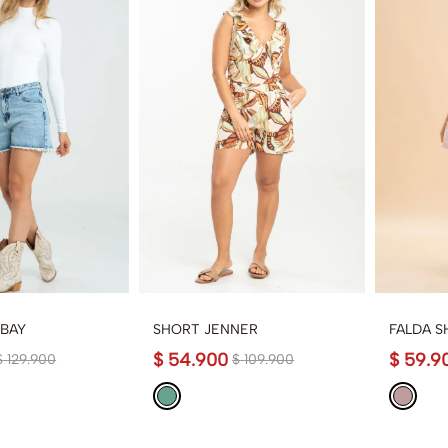
BAY
SHORT JENNER
FALDA S
$
54
.
900
$
59
.
9
$
129
.
900
$
109
.
900