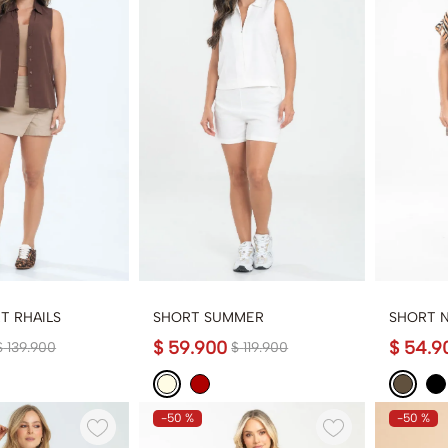
T RHAILS
SHORT SUMMER
SHORT 
$
59
.
900
$
54
.
9
$
139
.
900
$
119
.
900
-
50 %
-
50 %