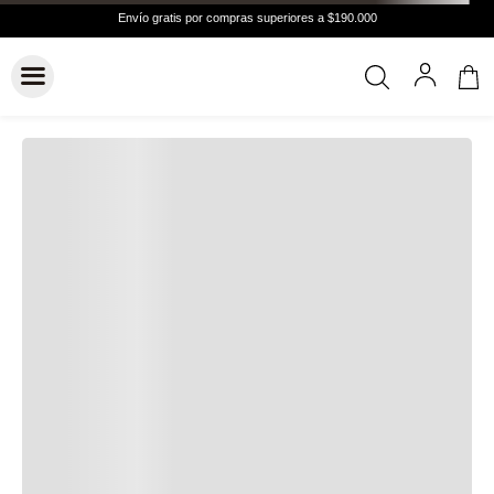
Hasta
6 cuotas
Cuotas de
$21.372
Conocer más
VER GUÍA DE TALLAS