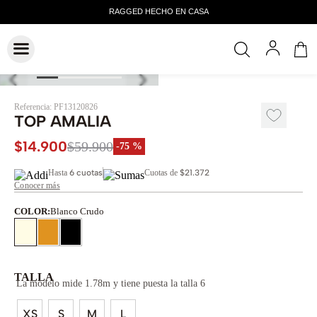
Referencia
:
PF13120826
TOP AMALIA
$
14
.
900
$
59
.
900
-
75 %
Hasta
6 cuotas
Cuotas de
$21.372
Conocer más
COLOR
:
Blanco Crudo
TALLA
La modelo mide 1.78m y tiene puesta la talla 6
XS
S
M
L