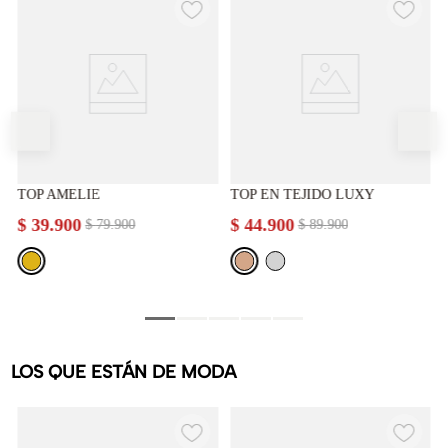
TOP AMELIE
TOP EN TEJIDO LUXY
$
39
.
900
$
44
.
900
$
79
.
900
$
89
.
900
LOS QUE ESTÁN DE MODA