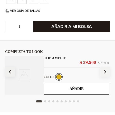
VER GUÍA DE TALLAS
COMPLETA TU LOOK
TOP AMELIE
00
$
39
.
900
$
79
.
900
COLOR
AÑADIR