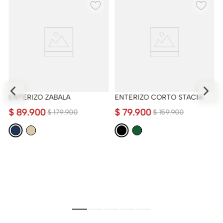
ENTERIZO ZABALA
ENTERIZO CORTO STACIA
$
89
.
900
$
79
.
900
$
179
.
900
$
159
.
900