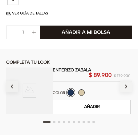
VER GUÍA DE TALLAS
COMPLETA TU LOOK
ENTERIZO ZABALA
$
89
.
900
900
$
179
.
900
COLOR
AÑADIR