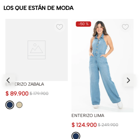
LOS QUE ESTÁN DE MODA
-
50 %
ENTERIZO ZABALA
$
89
.
900
$
179
.
900
ENTERIZO LIMA
$
124
.
900
$
249
.
900