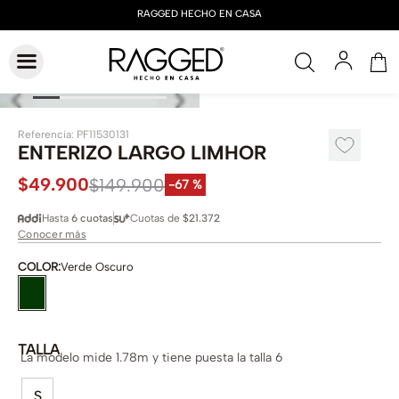
Referencia
:
PF11530131
ENTERIZO LARGO LIMHOR
$
49
.
900
$
149
.
900
-
67 %
Hasta
6 cuotas
Cuotas de
$21.372
Conocer más
COLOR
:
Verde Oscuro
TALLA
La modelo mide 1.78m y tiene puesta la talla 6
S