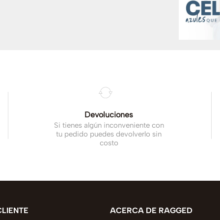
Devoluciones
Si tienes algún inconveniente con
tu pedido puedes devolverlo sin
costo
CLIENTE
ACERCA DE RAGGED