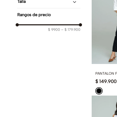
Talla
Shorts
(
9
)
Tangas
(
6
)
6
(
55
)
Faldas
(
6
)
Rangos de precio
8
(
54
)
Leggin
(
3
)
10
(
60
)
Jeans
(
2
)
12
(
46
)
$ 9900
–
$ 179.900
Capris
(
1
)
14
(
54
)
PANTALON 
$
149
.
900