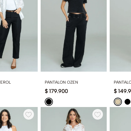
FEROL
PANTALON OZEN
PANTAL
$
179
.
900
$
149
.