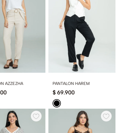
ON AZZEZHA
PANTALON HAREM
900
$
69
.
900