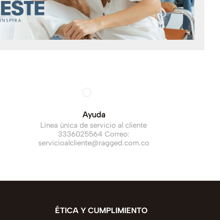
Ayuda
Línea única de servicio al cliente
3336025564 Correo:
servicioalcliente@ragged.com.co
ÉTICA Y CUMPLIMIENTO