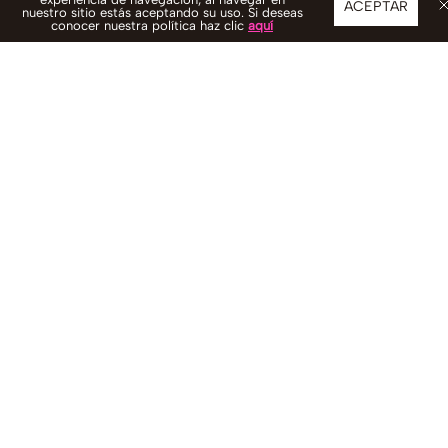
ACEPTAR
nuestro sitio estás aceptando su uso. Si deseas
conocer nuestra política haz clic
aquí
¡RECIBE 20% OFF
EN TU PRIMERA COMPRA!
Suscríbete a nuestro Newsletter para estar
enterado de todas las noticias, novedades y
promociones que tenemos para ti.
SUSCRIBIRSE