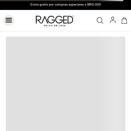
Hasta
6 cuotas
Cuotas de
$21.372
Conocer más
VER GUÍA DE TALLAS