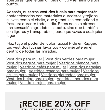
aberturas, que le dan un plus único y femenino a tus
outfits.
Además, nuestros
vestidos fucsia para mujer
están
confeccionados con materiales duraderos y tejidos
suaves como el chalís, que garantizan comodidad y
frescura durante todo el día. Estos no solo ofrecen
una sensación agradable al tacto, sino que también
son ligeros y transpirables, para que vayas a cualquier
lugar.
¡Haz tuyo el poder del color fucsia! Pide en Ragged
tus vestidos fucsias favoritos y conviértete en el
centro de todas las miradas.
Vestidos para mujer
|
Vestidos verdes para mujer
|
Vestidos negros para mujer
|
Vestidos blancos para
mujer
|
Vestidos cafés para mujer
|
Vestidos naranjas
para mujer
|
Vestidos rosados para mujer
|
Vestidos
azules para mujer
|
Vestidos plateados para mujer
|
Vestidos beige para mujer
|
Vestidos morados para
mujer
|
Vestidos rojos para mujer
¡RECIBE 20% OFF