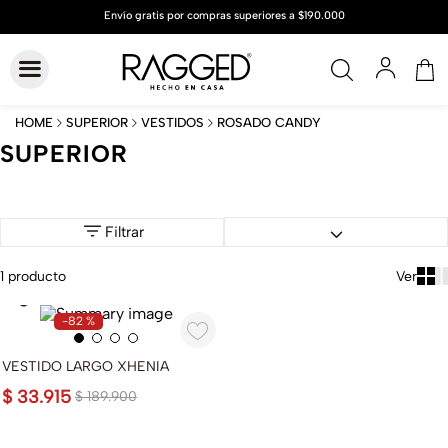
ROSADO CANDY
SUPERIOR
VESTIDOS
SUPERIOR
Filtrar
1
producto
-
82 %
VESTIDO LARGO XHENIA
$
33
.
915
$
189
.
900