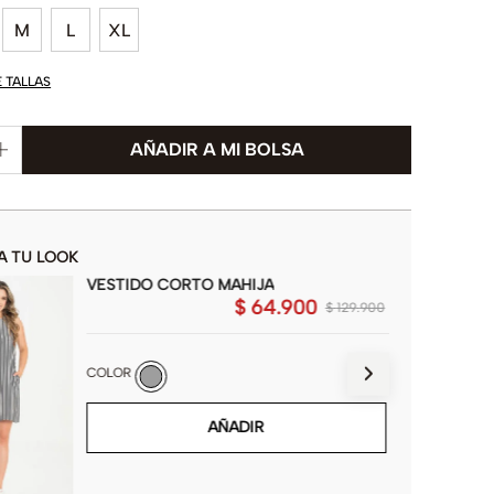
M
L
XL
E TALLAS
A TU LOOK
VESTIDO CORTO MAHIJA
$
64
.
900
$
129
.
900
COLOR
AÑADIR