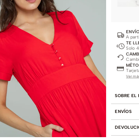
ENVÍO
A part
TE LL
Solo 4
CAMB
Cambio
MÉTO
Tarjet
Ver má
SOBRE EL
ENVÍOS
DEVOLUCI