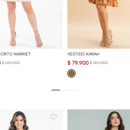
CORTO NARRIET
VESTIDO KARAH
0
$
79
.
900
$
149
.
900
$
159
.
900