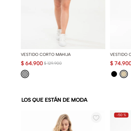
VESTIDO CORTO MAHIJA
VESTIDO 
$
64
.
900
$
74
.
90
$
129
.
900
LOS QUE ESTÁN DE MODA
-
50 %