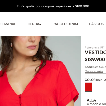
 SEMANAL
TIENDA
RAGGED DENIM
BÁSICOS
Referencia
:
PF11
VESTID
$
139
.
900
Hasta
6 cuo
Conocer más
COLOR
:
Rojo M
TALLA
La modelo mid