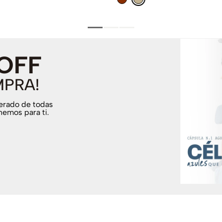
 OFF
MPRA!
terado de todas
nemos para ti.
.