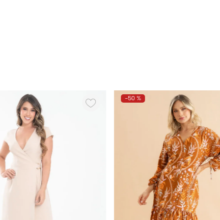
-
50 %