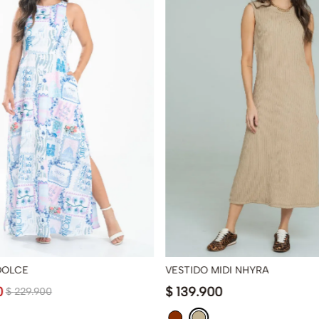
DOLCE
VESTIDO MIDI NHYRA
0
$
139
.
900
$
229
.
900