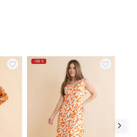
-
58 %
-
58 %