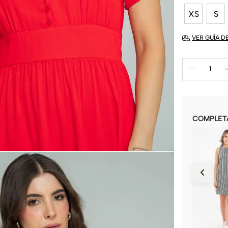
XS
S
VER GUÍA D
COMPLET
VESTIDO SUNNY
$
159
.
900
COLOR
AÑADIR