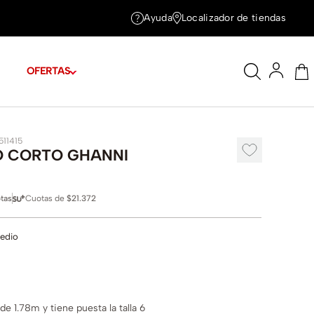
Ayuda
Localizador de tiendas
OFERTAS
511415
O CORTO GHANNI
tas
Cuotas de
$21.372
edio
e 1.78m y tiene puesta la talla 6