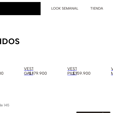
LOOK SEMANAL
TIENDA
IDOS
s
VESTIDO
VESTIDO
00
GALICIA
$
179
.
900
PILCRO
$
159
.
900
de 145