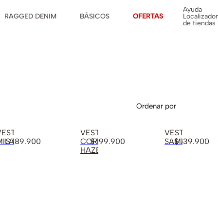
Ayuda
RAGGED DENIM
BÁSICOS
OFERTAS
Localizador
de tiendas
Ordenar por
VESTIDO
VESTIDO
VESTIDO
MILA
$
189
.
900
CORTES
$
199
.
900
SAMARA
$
139
.
900
HAZEL