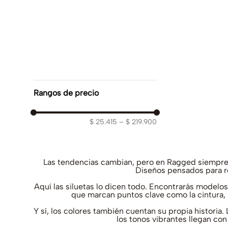
Magenta
(
1
)
Lila
(
1
)
Naranja
(
5
)
Cobre
(
8
)
Rosado
(
1
)
Amarillo Claro
(
1
)
Mostrar 41 más
Rangos de precio
$ 25.415
–
$ 219.900
Las tendencias cambian, pero en Ragged siempre
Diseños pensados para res
Aquí las siluetas lo dicen todo. Encontrarás modelo
que marcan puntos clave como la cintura, 
Y sí, los colores también cuentan su propia historia
los tonos vibrantes llegan con