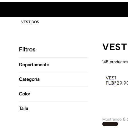
VESTIDOS
VEST
Filtros
145
producto
Departamento
Superior
(
145
)
VESTIDO
Categoría
FLON
$
129
.
9
Vestidos
(
145
)
Color
Negro
(
22
)
Talla
Blanco
(
5
)
Nude
(
1
)
Mostrando
8 
Cafe Caramelo
(
3
)