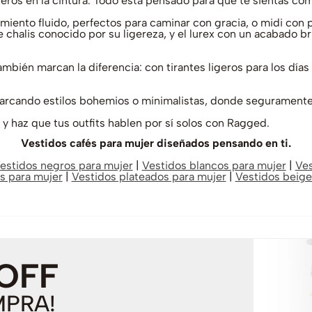
ros en la cintura. Todo está pensado para que te sientas có
imiento fluido, perfectos para caminar con gracia, o midi con p
 chalis conocido por su ligereza, y el lurex con un acabado br
mbién marcan la diferencia: con tirantes ligeros para los días
barcando estilos bohemios o minimalistas, donde seguramente 
y haz que tus outfits hablen por sí solos con Ragged.
Vestidos cafés para mujer diseñados pensando en ti.
estidos negros para mujer
|
Vestidos blancos para mujer
|
Ves
s para mujer
|
Vestidos plateados para mujer
|
Vestidos beige
 OFF
MPRA!