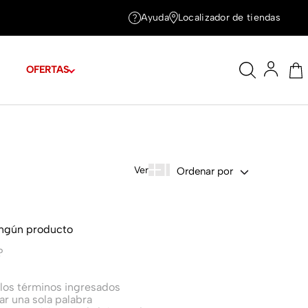
Ayuda
Localizador de tiendas
OFERTAS
Ordenar por
ingún producto
?
os términos ingresados
zar una sola palabra