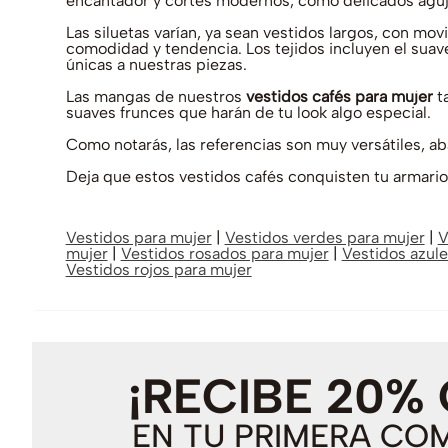
encantador y cortes modernos, como delicados aguje
Las siluetas varían, ya sean vestidos largos, con mov
comodidad y tendencia. Los tejidos incluyen el suave
únicas a nuestras piezas.
Las mangas de nuestros
vestidos cafés para mujer
ta
suaves frunces que harán de tu look algo especial.
Como notarás, las referencias son muy versátiles, a
Deja que estos vestidos cafés conquisten tu armario 
Vestidos para mujer
|
Vestidos verdes para mujer
|
V
mujer
|
Vestidos rosados para mujer
|
Vestidos azule
Vestidos rojos para mujer
¡RECIBE 20%
EN TU PRIMERA CO