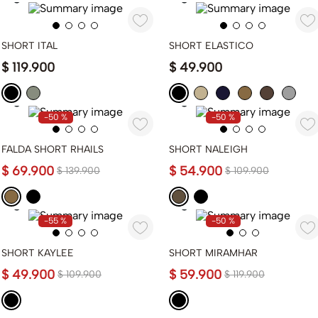
SHORT ITAL
SHORT ELASTICO
$
119
.
900
$
49
.
900
-
50 %
-
50 %
FALDA SHORT RHAILS
SHORT NALEIGH
$
69
.
900
$
54
.
900
$
139
.
900
$
109
.
900
-
55 %
-
50 %
SHORT KAYLEE
SHORT MIRAMHAR
$
49
.
900
$
59
.
900
$
109
.
900
$
119
.
900