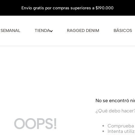
 SEMANAL
TIENDA
RAGGED DENIM
BÁSICOS
No se encontró n
¿Qué debo hacer
OOPS!
Comprueba l
Intenta utili