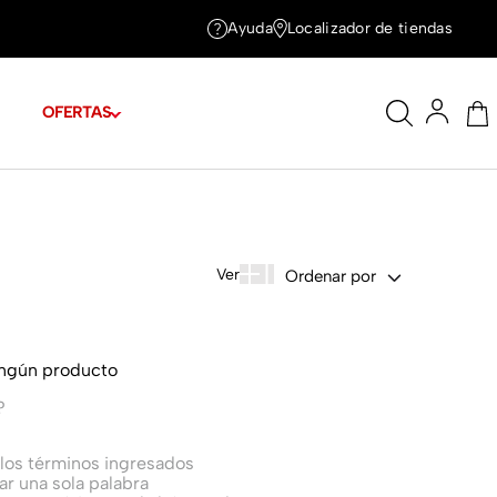
Ayuda
Localizador de tiendas
OFERTAS
Ordenar por
ingún producto
?
os términos ingresados
zar una sola palabra