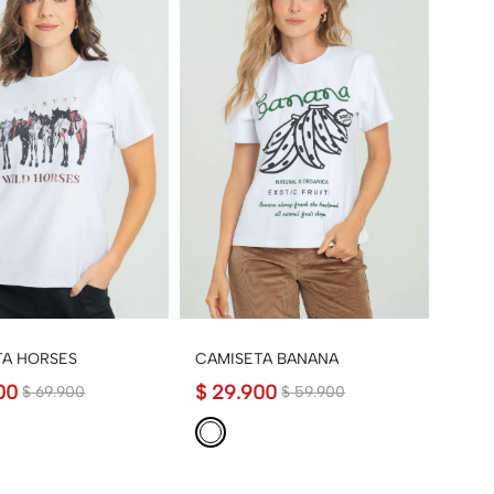
TA HORSES
CAMISETA BANANA
00
$
29
.
900
$
69
.
900
$
59
.
900