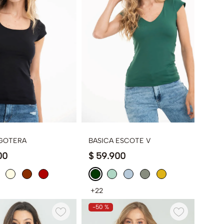
 GOTERA
BASICA ESCOTE V
00
$
59
.
900
+22
-
50 %