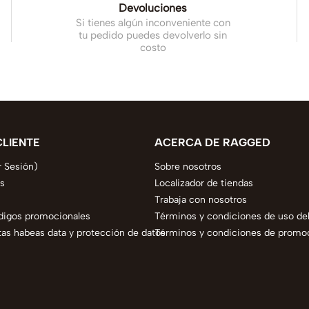
Devoluciones
Si tienes algún inconveniente con
tu pedido puedes devolverlo sin
costo
CLIENTE
ACERCA DE RAGGED
r Sesión)
Sobre nosotros
s
Localizador de tiendas
Trabaja con nosotros
digos promocionales
Términos y condiciones de uso del
as habeas data y protección de datos
Términos y condiciones de promo