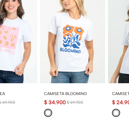
SEA
CAMISETA BLOOMING
CAMISE
$
34
.
900
$
24
.
9
$
69
.
900
$
69
.
900