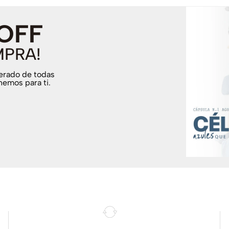
 OFF
MPRA!
terado de todas
nemos para ti.
.