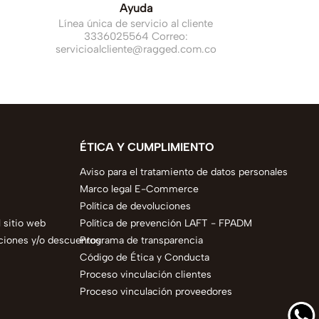
Ayuda
Línea única de servicio al cliente
3336025564 Correo:
servicioalcliente@ragged.com.co
ÉTICA Y CUMPLIMIENTO
Aviso para el tratamiento de datos personales
Marco legal E-Commerce
Política de devoluciones
 sitio web
Política de prevención LAFT - FPADM
ciones y/o descuentos
Programa de transparencia
Código de Ética y Conducta
Proceso vinculación clientes
Proceso vinculación proveedores