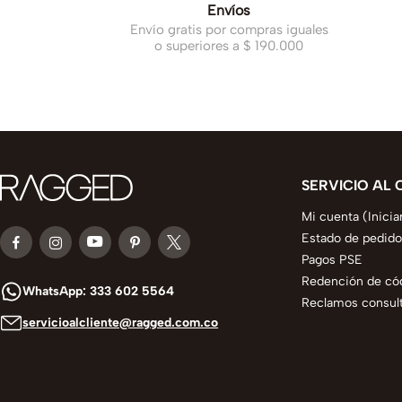
Envíos
Envío gratis por compras iguales
o superiores a $ 190.000
SERVICIO AL 
Mi cuenta (Inicia
Estado de pedido
Pagos PSE
Redención de có
WhatsApp: 333 602 5564
Reclamos consult
servicioalcliente@ragged.com.co