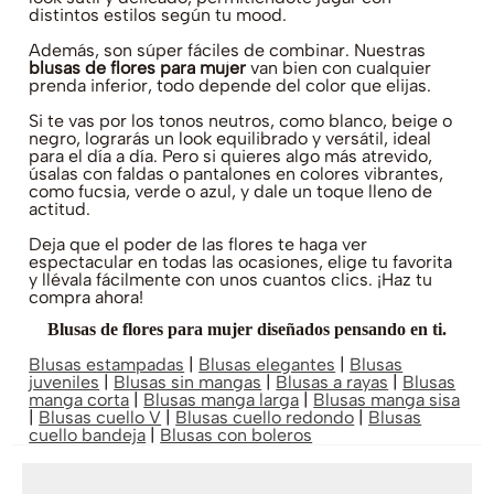
distintos estilos según tu mood.
Además, son súper fáciles de combinar. Nuestras
blusas de flores para mujer
van bien con cualquier
prenda inferior, todo depende del color que elijas.
Si te vas por los tonos neutros, como blanco, beige o
negro, lograrás un look equilibrado y versátil, ideal
para el día a día. Pero si quieres algo más atrevido,
úsalas con faldas o pantalones en colores vibrantes,
como fucsia, verde o azul, y dale un toque lleno de
actitud.
Deja que el poder de las flores te haga ver
espectacular en todas las ocasiones, elige tu favorita
y llévala fácilmente con unos cuantos clics. ¡Haz tu
compra ahora!
Blusas de flores para mujer diseñados pensando en ti.
Blusas estampadas
|
Blusas elegantes
|
Blusas
juveniles
|
Blusas sin mangas
|
Blusas a rayas
|
Blusas
manga corta
|
Blusas manga larga
|
Blusas manga sisa
|
Blusas cuello V
|
Blusas cuello redondo
|
Blusas
cuello bandeja
|
Blusas con boleros