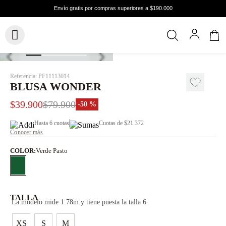
Referencia
:
PF11113014
BLUSA WONDER
$
39
.
900
$
79
.
900
-
50 %
Hasta
6 cuotas
Cuotas de
$21.372
Conocer más
COLOR
:
Verde Pasto
TALLA
La modelo mide 1.78m y tiene puesta la talla 6
XS
S
M