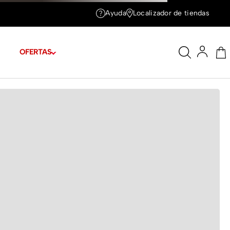
Ayuda
Localizador de tiendas
OFERTAS
tas
Cuotas de
$21.372
E TALLAS
e 1.78m y tiene puesta la talla 6
A TU LOOK