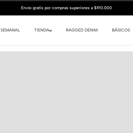
 SEMANAL
TIENDA
RAGGED DENIM
BÁSICOS
Hasta
6 cuo
Conocer más
VER GUÍA D
La modelo mid
COMPLET