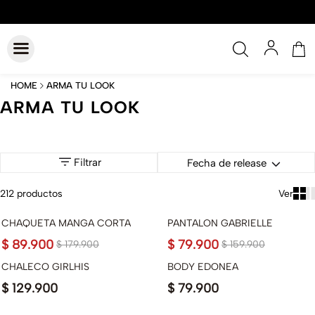
ARMA TU LOOK
ARMA TU LOOK
Filtrar
Fecha de release
212
productos
CHAQUETA MANGA CORTA
PANTALON GABRIELLE
$
89
.
900
$
79
.
900
$
179
.
900
$
159
.
900
CHALECO GIRLHIS
BODY EDONEA
$
129
.
900
$
79
.
900