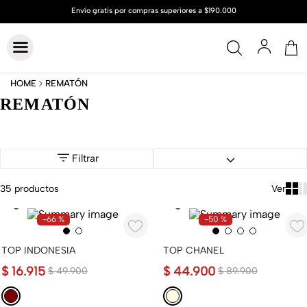
REMATÓN
REMATÓN
Filtrar
35
productos
-
66 %
-
50 %
TOP INDONESIA
TOP CHANEL
$
16
.
915
$
44
.
900
$
49
.
900
$
89
.
900