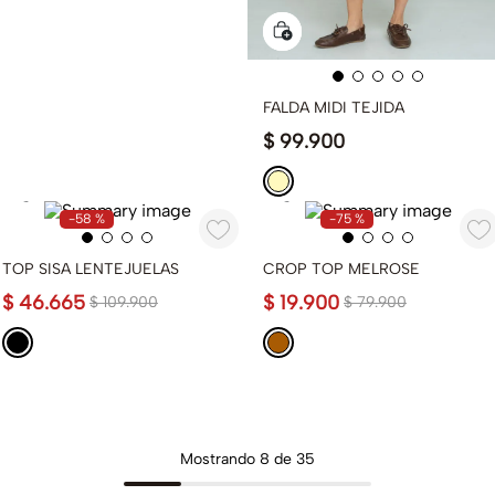
FALDA MIDI TEJIDA
$
99
.
900
-
58 %
-
75 %
TOP SISA LENTEJUELAS
CROP TOP MELROSE
$
46
.
665
$
19
.
900
$
109
.
900
$
79
.
900
Mostrando
8 de 35