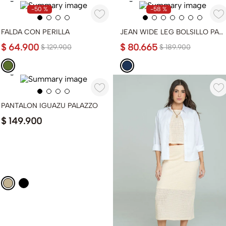
-
50 %
-
58 %
FALDA CON PERILLA
JEAN WIDE LEG BOLSILLO PARCHE
$
64
.
900
$
80
.
665
$
129
.
900
$
189
.
900
PANTALON IGUAZU PALAZZO
$
149
.
900