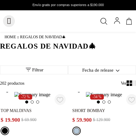
REGALOS DE NAVIDAD🎄
REGALOS DE NAVIDAD🎄
Filtrar
Fecha de release
202
productos
-
72 %
-
54 %
TOP MALDIVAS
SHORT BOMBAY
$
19
.
900
$
59
.
900
$
69
.
900
$
129
.
900