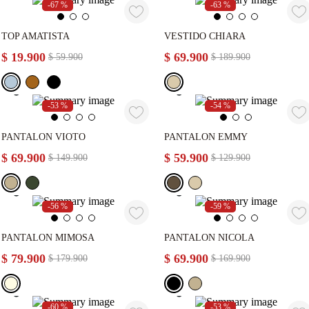
-
67 %
-
63 %
TOP AMATISTA
VESTIDO CHIARA
$
19
.
900
$
69
.
900
$
59
.
900
$
189
.
900
-
53 %
-
54 %
PANTALON VIOTO
PANTALON EMMY
$
69
.
900
$
59
.
900
$
149
.
900
$
129
.
900
-
56 %
-
59 %
PANTALON MIMOSA
PANTALON NICOLA
$
79
.
900
$
69
.
900
$
179
.
900
$
169
.
900
-
60 %
-
53 %