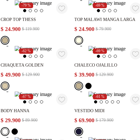
-
79 %
-
69 %
CROP TOP THESS
TOP MALAWI MANGA LARGA
$
24
.
900
$
24
.
900
$
119
.
900
$
79
.
900
-
62 %
-
69 %
CHAQUETA GOLDEN
CHALECO OJALILLO
$
49
.
900
$
39
.
900
$
129
.
900
$
129
.
900
-
67 %
-
61 %
BODY HANNA
VESTIDO MIDI
$
29
.
900
$
69
.
900
$
89
.
900
$
179
.
900