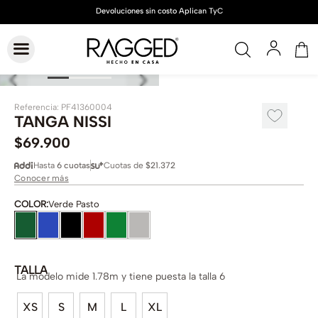
Referencia
:
PF41360004
TANGA NISSI
$
69
.
900
Hasta
6 cuotas
Cuotas de
$21.372
Conocer más
COLOR
:
Verde Pasto
TALLA
La modelo mide 1.78m y tiene puesta la talla 6
XS
S
M
L
XL