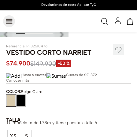
Referencia
:
PF32510476
VESTIDO CORTO NARRIET
$
74
.
900
$
149
.
900
-
50 %
Hasta
6 cuotas
Cuotas de
$21.372
Conocer más
COLOR
:
Beige Claro
TALLA
La modelo mide 1.78m y tiene puesta la talla 6
XS
S