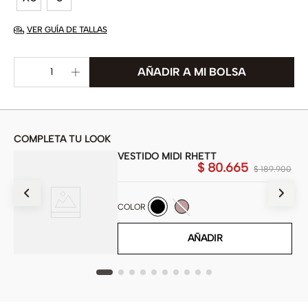
VER GUÍA DE TALLAS
COMPLETA TU LOOK
VESTIDO MIDI RHETT
$
80
.
665
900
$
189
.
900
COLOR
AÑADIR