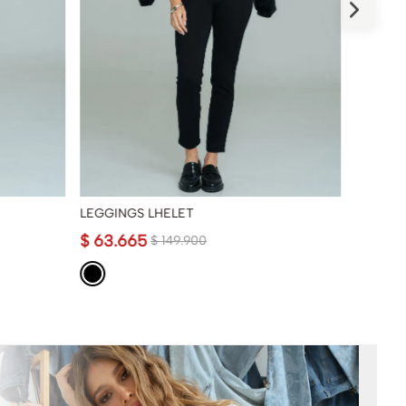
LEGGINGS LHELET
LEGGIN
$
63
.
665
$
69
.
9
$
149
.
900