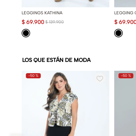
LEGGINGS KATHINA
LEGGING 
$
69
.
900
$
69
.
90
$
139
.
900
LOS QUE ESTÁN DE MODA
-
50 %
-
50 %