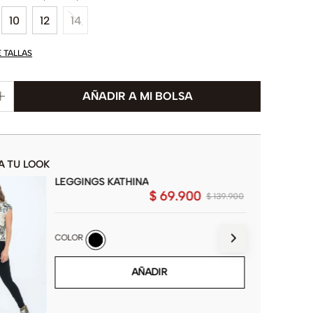
10
12
14
E TALLAS
A TU LOOK
LEGGINGS KATHINA
$
69
.
900
$
139
.
900
COLOR
AÑADIR