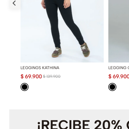
LEGGINGS KATHINA
LEGGING 
$
69
.
900
$
69
.
90
$
139
.
900
¡RECIBE 20%