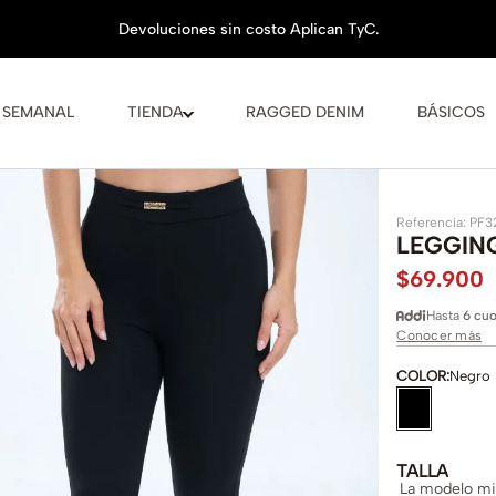
 SEMANAL
TIENDA
RAGGED DENIM
BÁSICOS
Referencia
:
PF3
LEGGIN
$
69
.
900
Hasta
6 cuo
Conocer más
COLOR
:
Negro
TALLA
La modelo mid