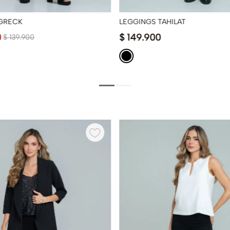
GRECK
LEGGINGS TAHILAT
0
$
149
.
900
$
139
.
900