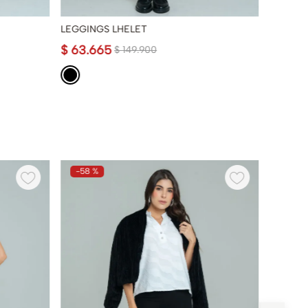
LEGGINGS LHELET
LEGGIN
$
63
.
665
$
69
.
9
$
149
.
900
-
58 %
-
50 %