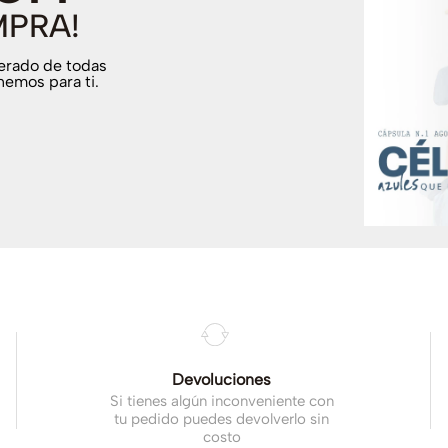
MPRA!
terado de todas
nemos para ti.
.
Devoluciones
Si tienes algún inconveniente con
tu pedido puedes devolverlo sin
costo