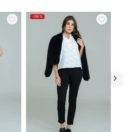
-
58 %
-
50 %