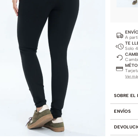
ENVÍO
A part
TE LL
Solo 4
CAMB
Cambio
MÉTO
Tarjet
Ver má
SOBRE EL
ENVÍOS
DEVOLUCI