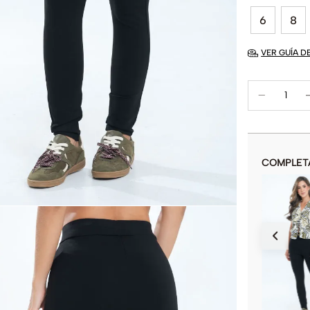
6
8
VER GUÍA D
COMPLET
LEGGINGS GLHIMORE
$
69
.
900
$
139
.
900
COLOR
AÑADIR