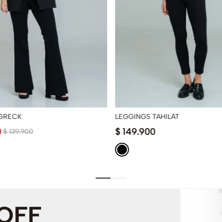
GRECK
LEGGINGS TAHILAT
0
$
149
.
900
$
139
.
900
 OFF