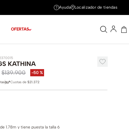
Ayuda
Localizador de tiendas
OFERTAS
2370015
GS KATHINA
$
139
.
900
-
50 %
tas
Cuotas de
$21.372
e 1.78m y tiene puesta la talla 6