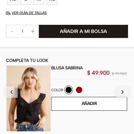
VER GUÍA DE TALLAS
COMPLETA TU LOOK
BLUSA SABRINA
00
$
49
.
900
$
99
.
900
COLOR
AÑADIR