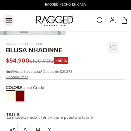
Referencia
:
PF32111336
BLUSA NHADINNE
$
54
.
900
$
109
.
900
-
50 %
Hasta
6 cuotas
Cuotas de
$21.372
Conocer más
COLOR
:
Blanco Crudo
TALLA
La modelo mide 1.78m y tiene puesta la talla 6
XS
S
M
XL