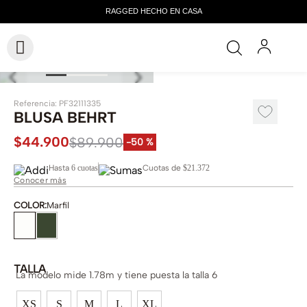
Referencia
:
PF32111335
BLUSA BEHRT
$
44
.
900
$
89
.
900
-
50 %
Hasta
6 cuotas
Cuotas de
$21.372
Conocer más
COLOR
:
Marfil
TALLA
La modelo mide 1.78m y tiene puesta la talla 6
XS
S
M
L
XL