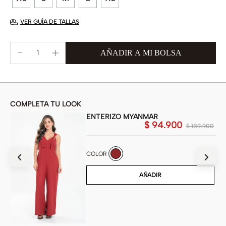
VER GUÍA DE TALLAS
COMPLETA TU LOOK
ENTERIZO MYANMAR
00
$
94
.
900
$
189
.
900
COLOR
AÑADIR