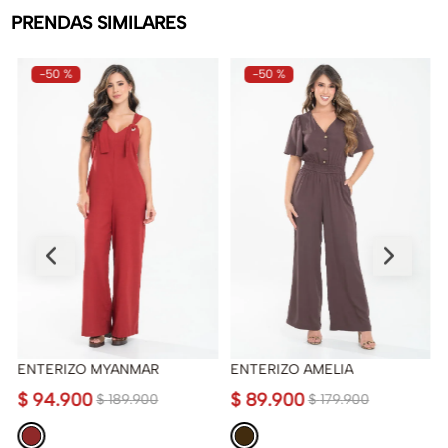
PRENDAS SIMILARES
-
50 %
-
50 %
ENTERIZO MYANMAR
ENTERIZO AMELIA
$
94
.
900
$
89
.
900
$
189
.
900
$
179
.
900