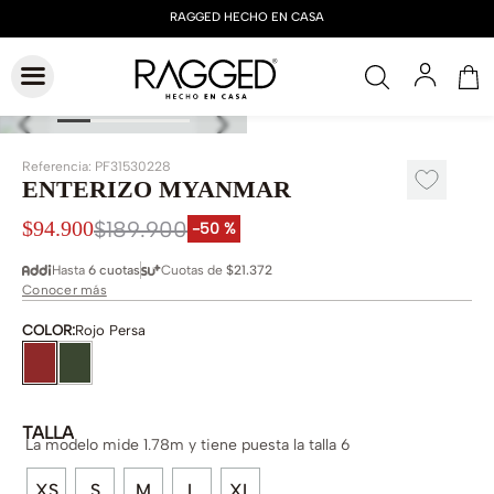
Referencia
:
PF31530228
ENTERIZO MYANMAR
$
189
.
900
$
94
.
900
-
50 %
Hasta
6 cuotas
Cuotas de
$21.372
Conocer más
COLOR
:
Rojo Persa
TALLA
La modelo mide 1.78m y tiene puesta la talla 6
XS
S
M
L
XL