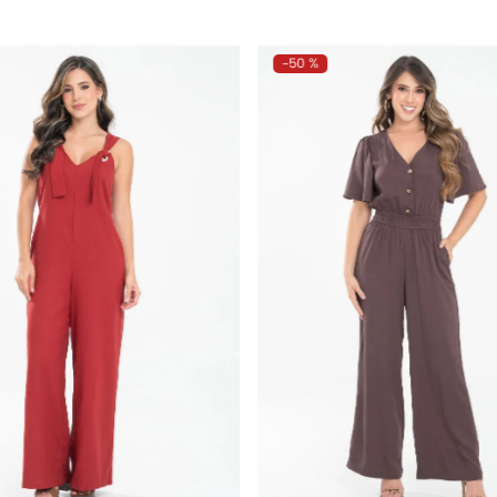
-
50 %