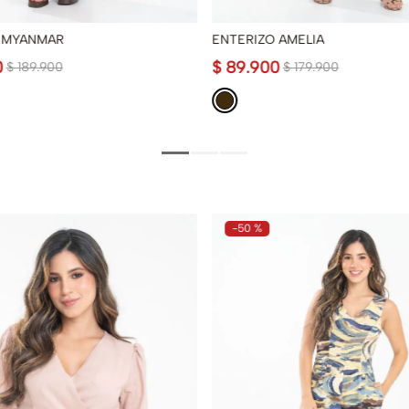
 MYANMAR
ENTERIZO AMELIA
0
$
89
.
900
$
189
.
900
$
179
.
900
-
50 %