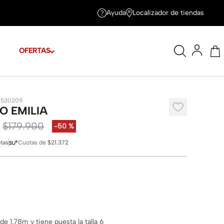
Ayuda
Localizador de tiendas
OFERTAS
1530209
O EMILIA
$
179
.
900
-
50 %
tas
Cuotas de
$21.372
e 1.78m y tiene puesta la talla 6