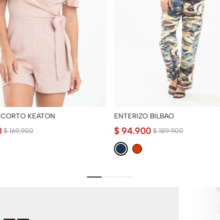
 CORTO KEATON
ENTERIZO BILBAO
0
$
94
.
900
$
169
.
900
$
189
.
900