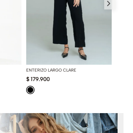
ENTERIZO LARGO CLARE
ENTERI
$
179
.
900
$
84
.
9