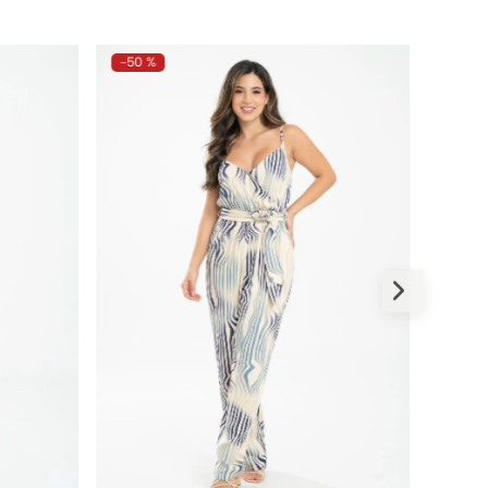
-
50 %
-
50 %