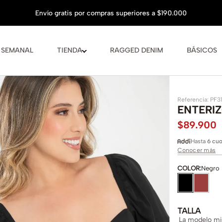
 SEMANAL
TIENDA
RAGGED DENIM
BÁSICOS
Referencia
:
PF3
ENTERIZ
$
89
.
900
Hasta
6 cuo
Conocer más
COLOR
:
Negro
TALLA
La modelo mid