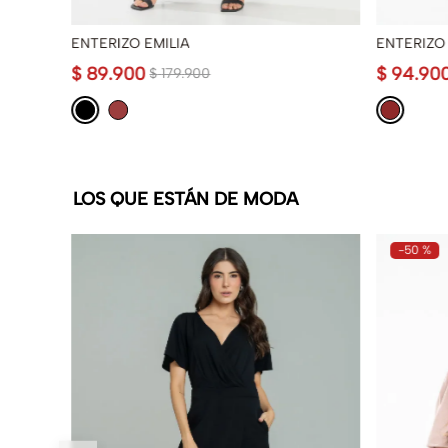
ENTERIZO EMILIA
ENTERIZO
$
89
.
900
$
94
.
90
$
179
.
900
LOS QUE ESTÁN DE MODA
-
50 %