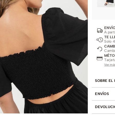
ENVÍO
A part
TE LL
Solo 4
CAMB
Cambio
MÉTO
Tarjet
Ver má
SOBRE EL
ENVÍOS
DEVOLUCI