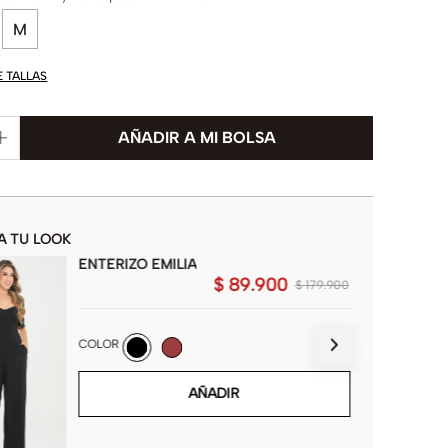
M
E TALLAS
A TU LOOK
ENTERIZO EMILIA
$
89
.
900
$
179
.
900
COLOR
AÑADIR