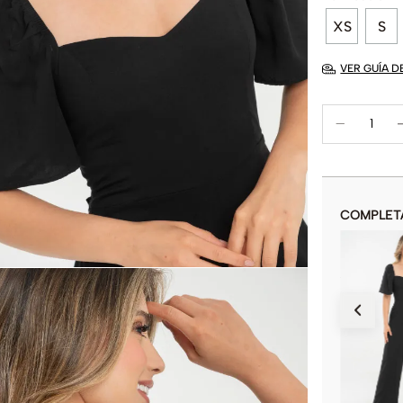
XS
S
VER GUÍA D
COMPLET
ENTERIZO ESHAKTI
$
74
.
900
$
149
.
900
COLOR
AÑADIR