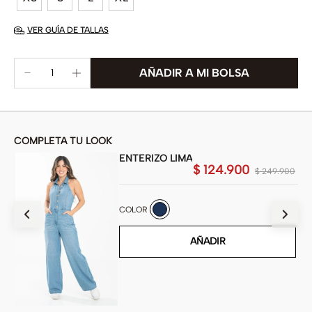
VER GUÍA DE TALLAS
COMPLETA TU LOOK
ENTERIZO LIMA
$
124
.
900
900
$
249
.
900
COLOR
AÑADIR