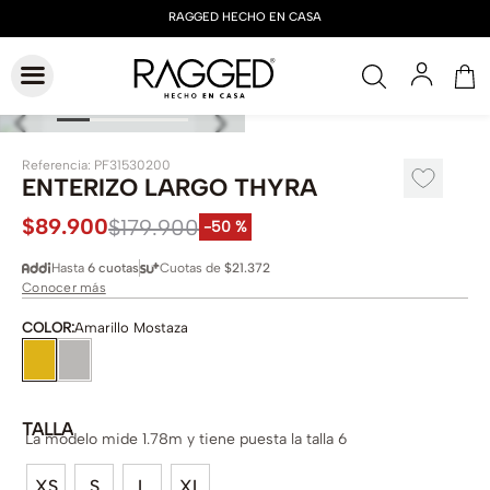
Referencia
:
PF31530200
ENTERIZO LARGO THYRA
$
89
.
900
$
179
.
900
-
50 %
Hasta
6 cuotas
Cuotas de
$21.372
Conocer más
COLOR
:
Amarillo Mostaza
TALLA
La modelo mide 1.78m y tiene puesta la talla 6
XS
S
L
XL