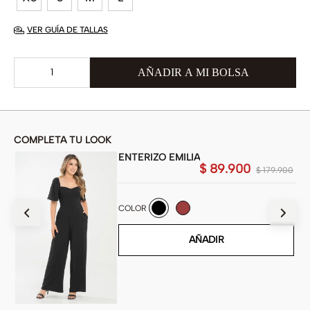
VER GUÍA DE TALLAS
COMPLETA TU LOOK
ENTERIZO EMILIA
$
89
.
900
900
$
179
.
900
COLOR
AÑADIR