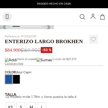
Referencia
:
PF31530195
ENTERIZO LARGO BROKHEN
$
169
.
900
$
84
.
900
-
50 %
Hasta
6 cuotas
Cuotas de
$21.372
Conocer más
COLOR
:
Azul Capri
TALLA
La modelo mide 1.78m y tiene puesta la talla 6
XS
S
M
L