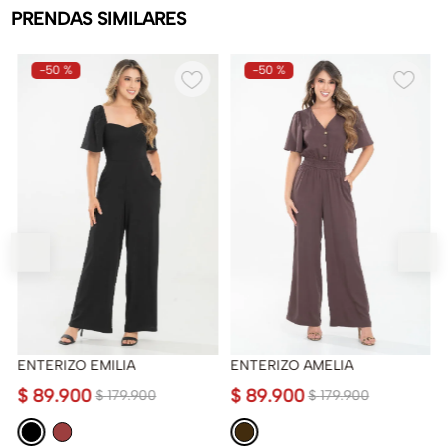
PRENDAS SIMILARES
-
50 %
-
50 %
ENTERIZO EMILIA
ENTERIZO AMELIA
$
89
.
900
$
89
.
900
$
179
.
900
$
179
.
900