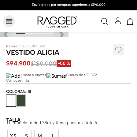
Referencia
:
PF31511560
VESTIDO ALICIA
$
94
.
900
$
189
.
900
-
50 %
Hasta
6 cuotas
Cuotas de
$21.372
Conocer más
COLOR
:
Marfil
TALLA
La modelo mide 1.78m y tiene puesta la talla 6
XS
S
M
L