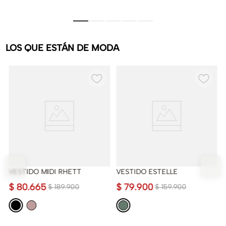
LOS QUE ESTÁN DE MODA
VESTIDO MIDI RHETT
VESTIDO ESTELLE
$
80
.
665
$
79
.
900
$
189
.
900
$
159
.
900