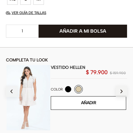
VER GUÍA DE TALLAS
COMPLETA TU LOOK
VESTIDO HELLEN
$
79
.
900
900
$
159
.
900
COLOR
AÑADIR