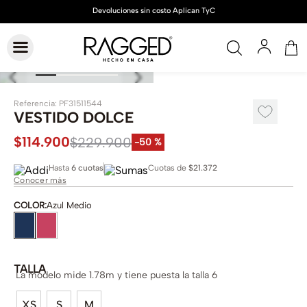
Referencia
:
PF31511544
VESTIDO DOLCE
$
114
.
900
$
229
.
900
-
50 %
Hasta
6 cuotas
Cuotas de
$21.372
Conocer más
COLOR
:
Azul Medio
TALLA
La modelo mide 1.78m y tiene puesta la talla 6
XS
S
M