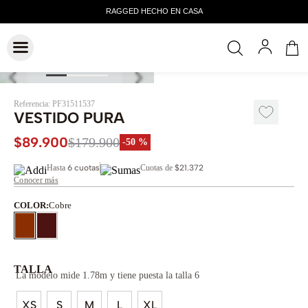
Referencia
:
PF31511537
VESTIDO PURA
$
89
.
900
$
179
.
900
-
50 %
Hasta
6 cuotas
Cuotas de
$21.372
Conocer más
COLOR
:
Cobre
TALLA
La modelo mide 1.78m y tiene puesta la talla 6
XS
S
M
L
XL