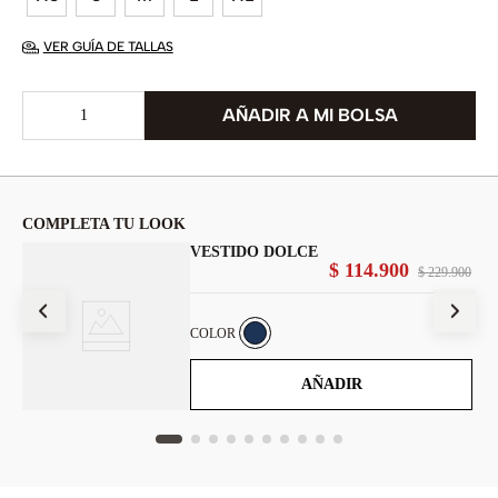
VER GUÍA DE TALLAS
COMPLETA TU LOOK
VESTIDO DOLCE
$
114
.
900
900
$
229
.
900
COLOR
AÑADIR