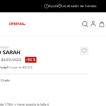
Ayuda
Localizador de tiendas
OFERTAS
1511526
O SARAH
$
149
.
900
-
50 %
tas
Cuotas de
$21.372
 Crudo
e 1.78m y tiene puesta la talla 6