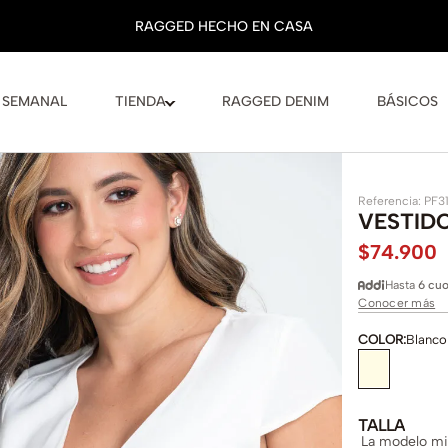
 SEMANAL
TIENDA
RAGGED DENIM
BÁSICOS
Referencia
:
PF3
VESTID
$
74
.
900
Hasta
6 cuo
Conocer más
COLOR
:
Blanco
TALLA
La modelo mid