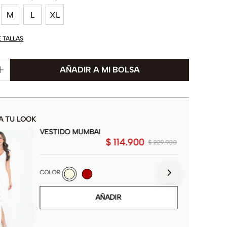
M
L
XL
E TALLAS
A TU LOOK
VESTIDO MUMBAI
$
114
.
900
$
229
.
900
COLOR
AÑADIR