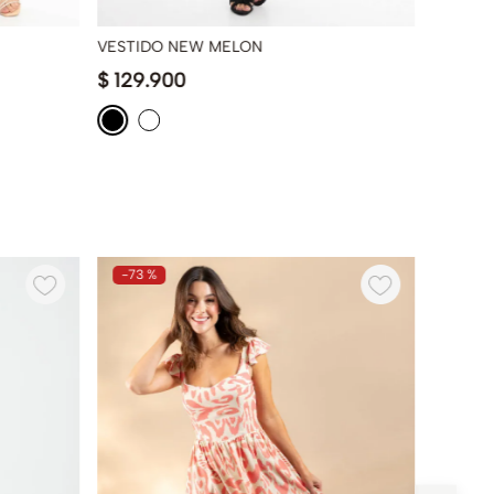
VESTIDO NEW MELON
VESTID
$
129
.
900
$
79
.
9
-
73 %
-
50 %