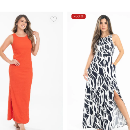
-
50 %