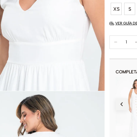
XS
S
VER GUÍA D
COMPLET
VESTIDO CORTO MHAXAM
$
49
.
900
$
129
.
900
COLOR
AÑADIR