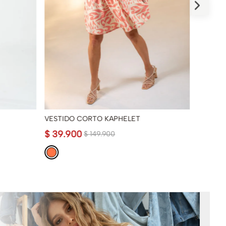
VESTIDO CORTO KAPHELET
VESTID
$
39
.
900
$
69
.
9
$
149
.
900