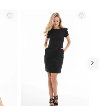
-
50 %