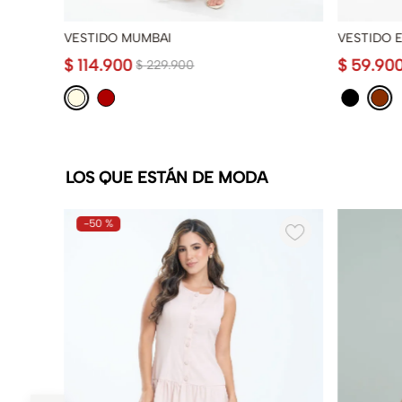
VESTIDO MUMBAI
VESTIDO E
$
114
.
900
$
59
.
90
$
229
.
900
LOS QUE ESTÁN DE MODA
-
50 %