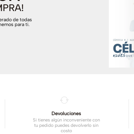
MPRA!
terado de todas
nemos para ti.
.
Devoluciones
Si tienes algún inconveniente con
tu pedido puedes devolverlo sin
costo