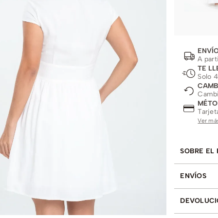
ENVÍO
A part
TE LL
Solo 4
CAMB
Cambio
MÉTO
Tarjet
Ver má
SOBRE EL
ENVÍOS
DEVOLUCI