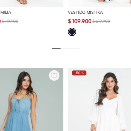
MILIA
VESTIDO MISTIKA
0
$
109
.
900
$
119
.
900
$
219
.
900
-
50 %