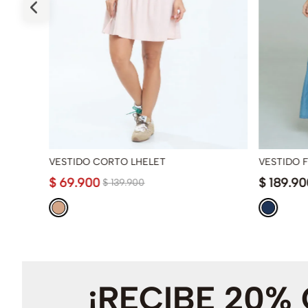
VESTIDO CORTO LHELET
VESTIDO 
$
69
.
900
$
189
.
90
$
139
.
900
¡RECIBE 20%