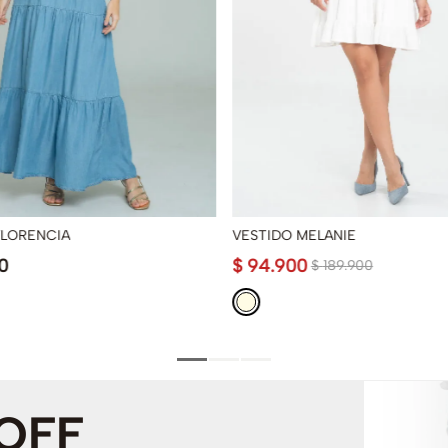
FLORENCIA
VESTIDO MELANIE
0
$
94
.
900
$
189
.
900
 OFF