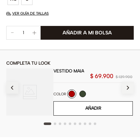
VER GUÍA DE TALLAS
COMPLETA TU LOOK
VESTIDO MAIA
$
69
.
900
900
$
139
.
900
COLOR
AÑADIR