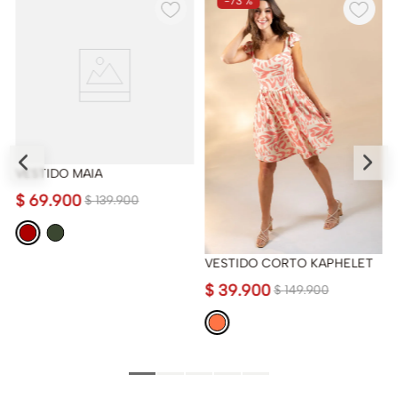
-
73 %
VESTIDO MAIA
$
69
.
900
$
139
.
900
VESTIDO CORTO KAPHELET
$
39
.
900
$
149
.
900