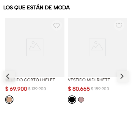
LOS QUE ESTÁN DE MODA
VESTIDO CORTO LHELET
VESTIDO MIDI RHETT
$
69
.
900
$
80
.
665
$
139
.
900
$
189
.
900