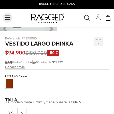
Referencia
:
PF31511510
VESTIDO LARGO DHINKA
$
94
.
900
$
189
.
900
-
50 %
Hasta
6 cuotas
Cuotas de
$21.372
Conocer más
COLOR
:
Cobre
TALLA
La modelo mide 1.78m y tiene puesta la talla 6
XS
S