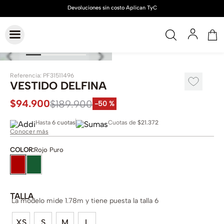
Referencia
:
PF31511496
VESTIDO DELFINA
$
94
.
900
$
189
.
900
-
50 %
Hasta
6 cuotas
Cuotas de
$21.372
Conocer más
COLOR
:
Rojo Puro
TALLA
La modelo mide 1.78m y tiene puesta la talla 6
XS
S
M
L