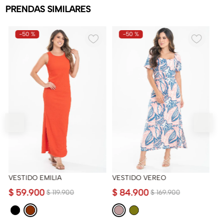
PRENDAS SIMILARES
-
50 %
-
50 %
VESTIDO EMILIA
VESTIDO VEREO
$
59
.
900
$
84
.
900
$
119
.
900
$
169
.
900