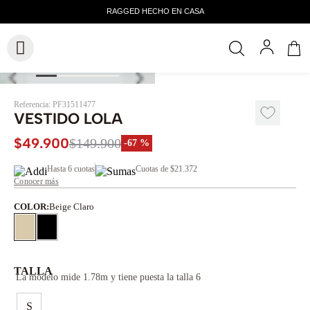
Referencia
:
PF31511477
VESTIDO LOLA
$
49
.
900
$
149
.
900
-
67 %
Hasta
6 cuotas
Cuotas de
$21.372
Conocer más
COLOR
:
Beige Claro
TALLA
La modelo mide 1.78m y tiene puesta la talla 6
S