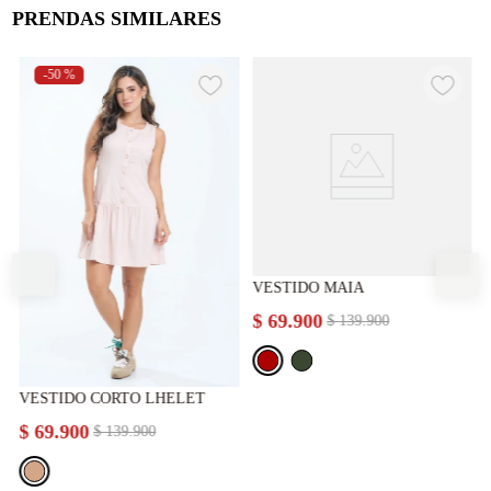
PRENDAS SIMILARES
-
50 %
VESTIDO MAIA
$
69
.
900
$
139
.
900
VESTIDO CORTO LHELET
$
69
.
900
$
139
.
900