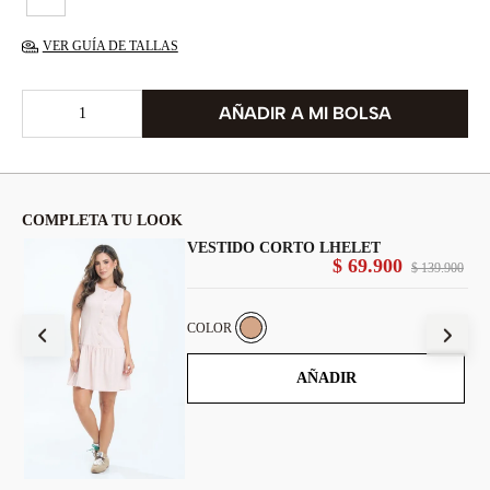
VER GUÍA DE TALLAS
COMPLETA TU LOOK
VESTIDO CORTO LHELET
$
69
.
900
900
$
139
.
900
COLOR
AÑADIR