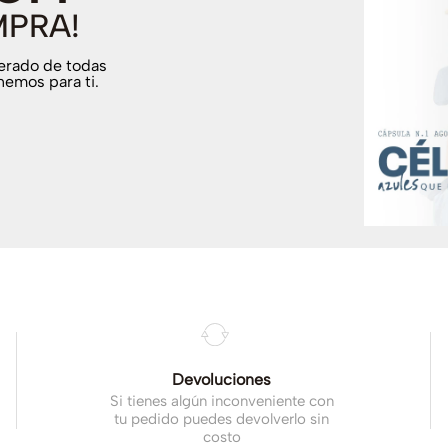
MPRA!
terado de todas
nemos para ti.
.
Devoluciones
Si tienes algún inconveniente con
tu pedido puedes devolverlo sin
costo