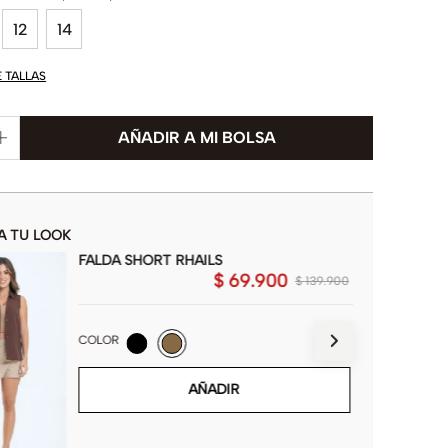
12
14
E TALLAS
A TU LOOK
FALDA SHORT RHAILS
$
69
.
900
$
139
.
900
COLOR
AÑADIR