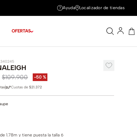
Ayuda
Localizador de tiendas
OFERTAS
1340245
NALEIGH
$
109
.
900
-
50 %
tas
Cuotas de
$21.372
aupe
e 1.78m y tiene puesta la talla 6