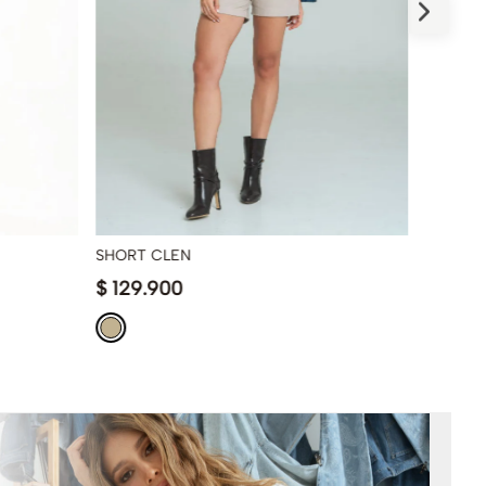
SHORT CLEN
FALDA 
$
129
.
900
$
59
.
9