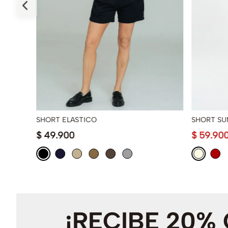
SHORT ELASTICO
SHORT S
$
49
.
900
$
59
.
90
¡RECIBE 20%