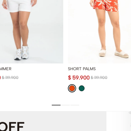
UMMER
SHORT PALMS
0
$
59
.
900
$
119
.
900
$
119
.
900
 OFF