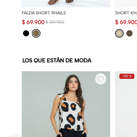
FALDA SHORT RHAILS
SHORT KH
$
69
.
900
$
69
.
90
$
139
.
900
LOS QUE ESTÁN DE MODA
-
50 %