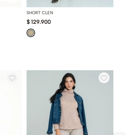
SHORT CLEN
SHORT 
$
129
.
900
$
119
.
9
-
50 %