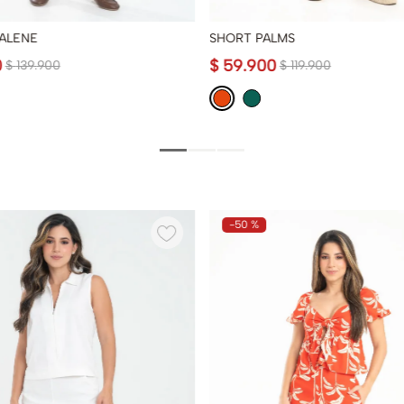
ALENE
SHORT PALMS
0
$
59
.
900
$
139
.
900
$
119
.
900
-
50 %