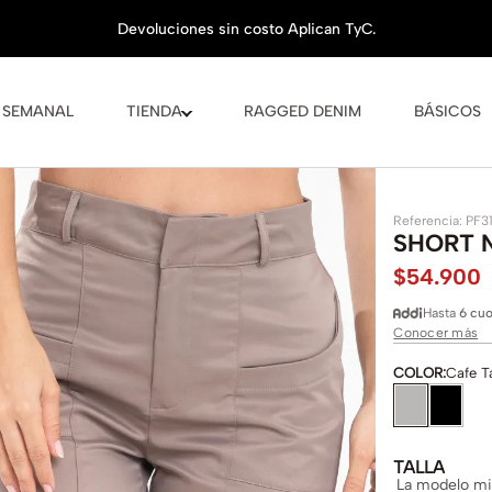
 SEMANAL
TIENDA
RAGGED DENIM
BÁSICOS
Referencia
:
PF3
SHORT 
$
54
.
900
Hasta
6 cuo
Conocer más
COLOR
:
Cafe T
TALLA
La modelo mid