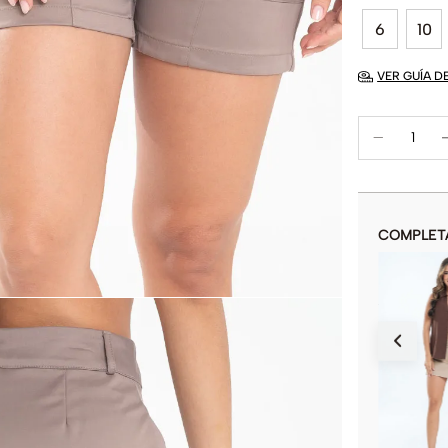
6
10
VER GUÍA D
COMPLET
SHORT MALVA
$
49
.
900
$
139
.
900
COLOR
AÑADIR