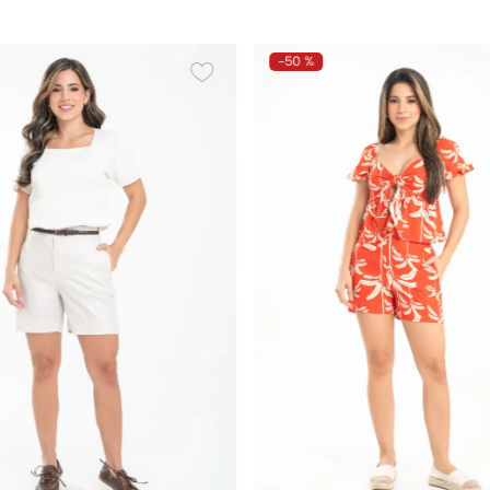
-
50 %