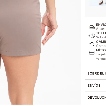
ENVÍO
A part
TE LL
Solo 4
CAMB
Cambio
MÉTO
Tarjet
Ver má
SOBRE EL
ENVÍOS
DEVOLUCI