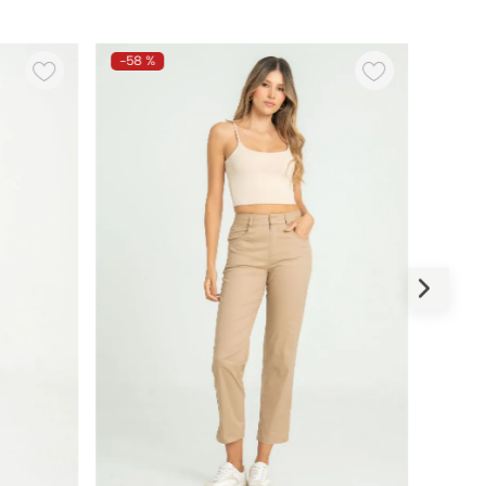
-
58 %
-
69 %