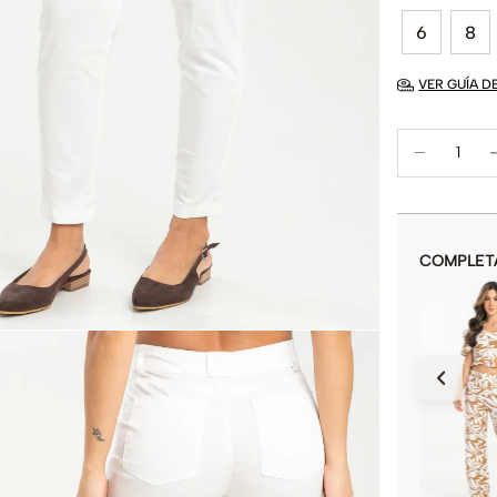
6
8
VER GUÍA D
COMPLET
PANTALON ETTHIA
$
74
.
900
$
149
.
900
COLOR
AÑADIR