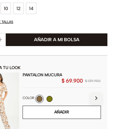
10
12
14
E TALLAS
A TU LOOK
PANTALON MUCURA
$
69
.
900
$
139
.
900
COLOR
AÑADIR