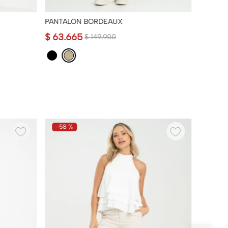
PANTALON BORDEAUX
PANTAL
$
63
.
665
$
39
.
9
$
149
.
900
-
58 %