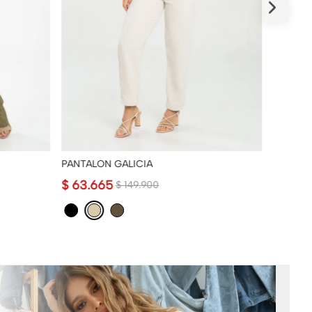
PANTALON GALICIA
PANTAL
$
63
.
665
$
149
.
$
149
.
900