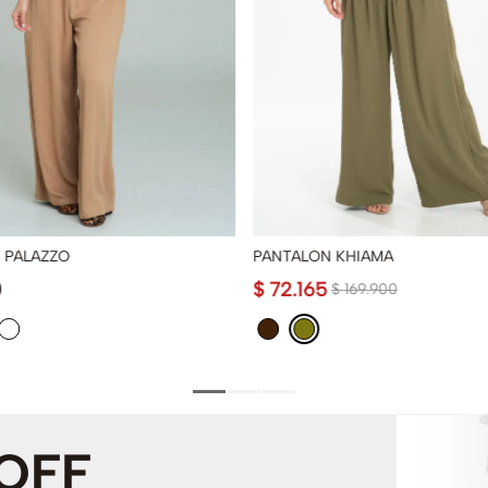
 PALAZZO
PANTALON KHIAMA
0
$
72
.
165
$
169
.
900
 OFF