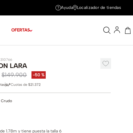
Ayuda
Localizador de tiendas
OFERTAS
1310766
ON LARA
$
149
.
900
-
50 %
tas
Cuotas de
$21.372
 Crudo
e 1.78m y tiene puesta la talla 6