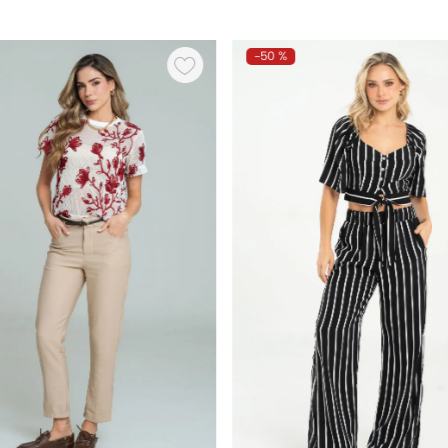
-
50 %