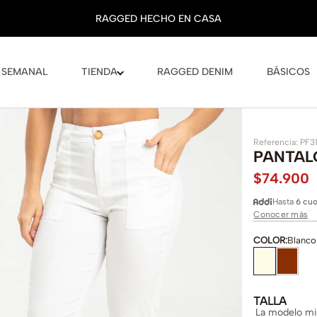
 SEMANAL
TIENDA
RAGGED DENIM
BÁSICOS
Referencia
:
PF3
PANTAL
$
74
.
900
Hasta
6 cuo
Conocer más
COLOR
:
Blanco
TALLA
La modelo mid