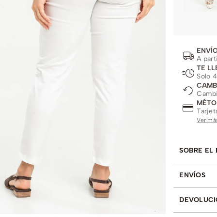
ENVÍO
A part
TE LL
Solo 4
CAMB
Cambio
MÉTO
Tarjet
Ver má
SOBRE EL
ENVÍOS
DEVOLUCI