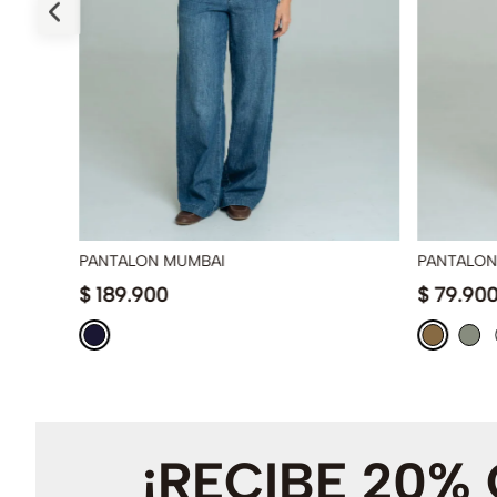
PANTALON MUMBAI
PANTALON
$
189
.
900
$
79
.
90
¡RECIBE 20%