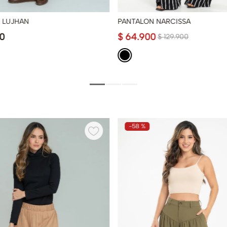
 LUJHAN
PANTALON NARCISSA
0
$
64
.
900
$
129
.
900
-
58 %