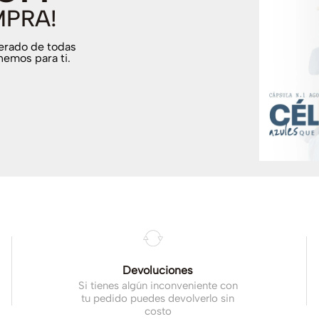
MPRA!
terado de todas
nemos para ti.
.
Devoluciones
Si tienes algún inconveniente con
tu pedido puedes devolverlo sin
costo