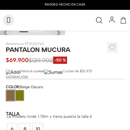
Referencia
:
PF31310762
PANTALON MUCURA
$
69
.
900
$
139
.
900
-
50 %
Hasta
6 cuotas
Cuotas de
$21.372
Conocer más
COLOR
:
Beige Oscuro
TALLA
La modelo mide 1.78m y tiene puesta la talla 6
6
8
10