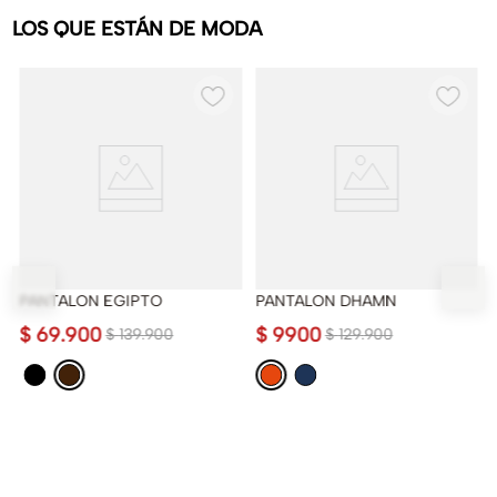
LOS QUE ESTÁN DE MODA
PANTALON EGIPTO
PANTALON DHAMN
$
69
.
900
$
9900
$
139
.
900
$
129
.
900