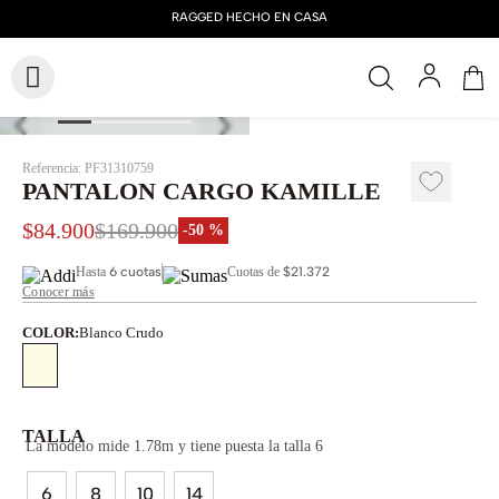
Referencia
:
PF31310759
PANTALON CARGO KAMILLE
$
84
.
900
$
169
.
900
-
50 %
Hasta
6 cuotas
Cuotas de
$21.372
Conocer más
COLOR
:
Blanco Crudo
TALLA
La modelo mide 1.78m y tiene puesta la talla 6
6
8
10
14