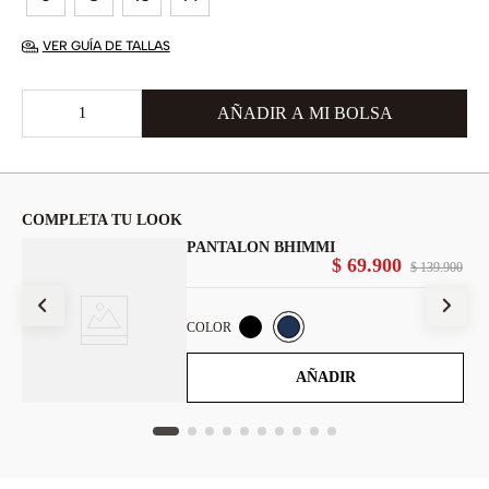
VER GUÍA DE TALLAS
COMPLETA TU LOOK
PANTALON BHIMMI
00
$
69
.
900
$
139
.
900
COLOR
AÑADIR