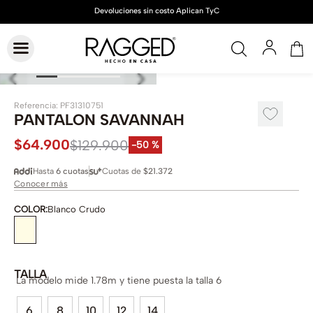
Referencia
:
PF31310751
PANTALON SAVANNAH
$
64
.
900
$
129
.
900
-
50 %
Hasta
6 cuotas
Cuotas de
$21.372
Conocer más
COLOR
:
Blanco Crudo
TALLA
La modelo mide 1.78m y tiene puesta la talla 6
6
8
10
12
14