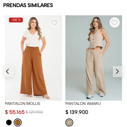
PRENDAS SIMILARES
-
58 %
PANTALON MOLLIE
PANTALON AMARU
$
55
.
165
$
139
.
900
$
129
.
900