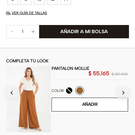
VER GUÍA DE TALLAS
COMPLETA TU LOOK
PANTALON MOLLIE
$
55
.
165
900
$
129
.
900
COLOR
AÑADIR