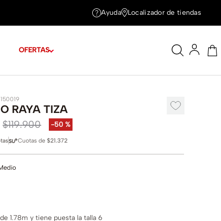
Ayuda
Localizador de tiendas
OFERTAS
1150019
O RAYA TIZA
$
119
.
900
-
50 %
tas
Cuotas de
$21.372
Medio
e 1.78m y tiene puesta la talla 6