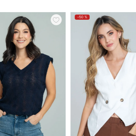
-
50 %