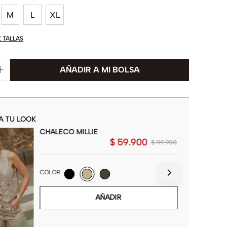
M
L
XL
E TALLAS
A TU LOOK
CHALECO MILLIE
$
59
.
900
$
119
.
900
COLOR
AÑADIR