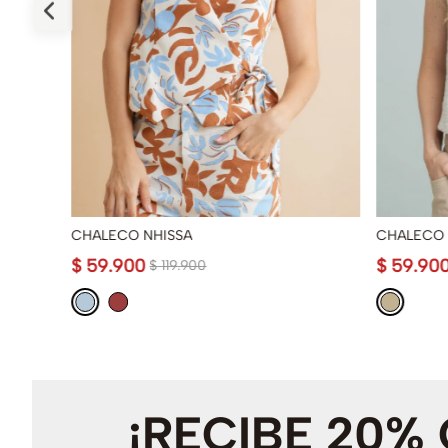
CHALECO NHISSA
CHALECO
$
59
.
900
$
59
.
90
$
119
.
900
¡RECIBE 20%