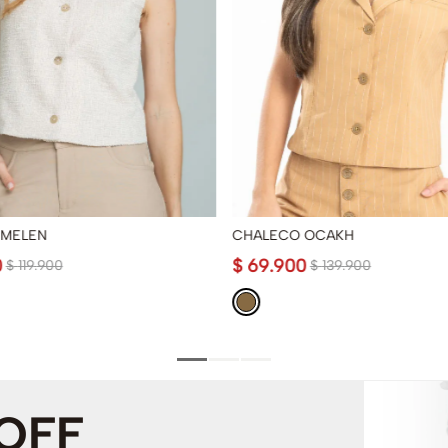
 MELEN
CHALECO OCAKH
0
$
69
.
900
$
119
.
900
$
139
.
900
 OFF