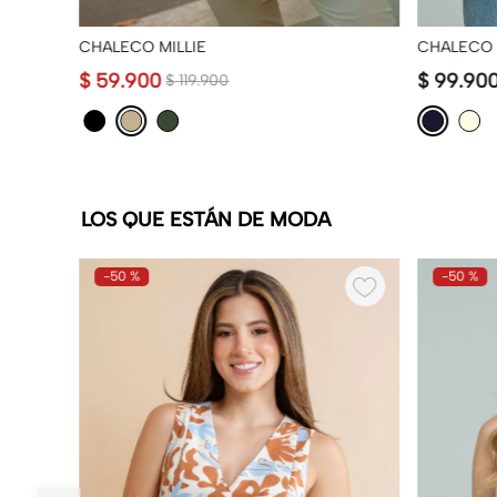
CHALECO MILLIE
CHALECO
$
59
.
900
$
99
.
90
$
119
.
900
LOS QUE ESTÁN DE MODA
-
50 %
-
50 %