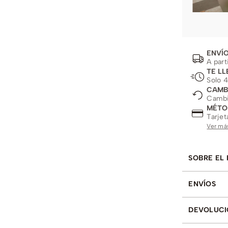
ENVÍO
A part
TE LL
Solo 4
CAMB
Cambio
MÉTO
Tarjet
Ver má
SOBRE EL
ENVÍOS
DEVOLUCI