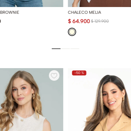
 BROWNIE
CHALECO MELIA
0
$
64
.
900
$
129
.
900
-
50 %