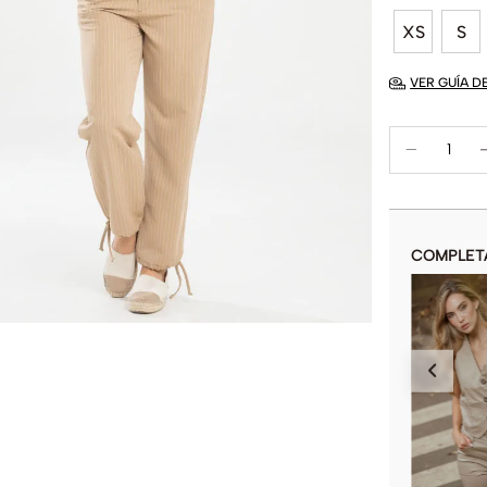
XS
S
VER GUÍA D
COMPLET
CHALECO GAZEL
$
64
.
900
$
129
.
900
COLOR
AÑADIR