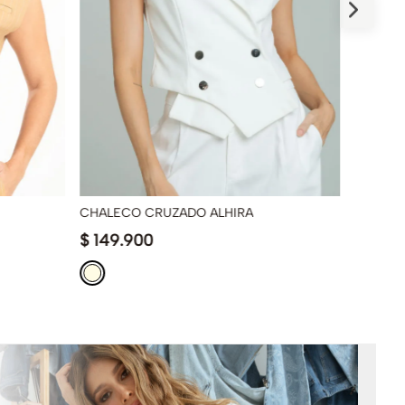
CHALECO CRUZADO ALHIRA
CHALEC
$
149
.
900
$
99
.
9