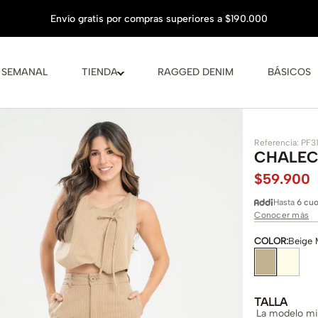
 SEMANAL
TIENDA
RAGGED DENIM
BÁSICOS
Referencia
:
PF3
CHALEC
$
59
.
900
Hasta
6 cuo
Conocer más
COLOR
:
Beige 
TALLA
La modelo mid