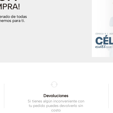
MPRA!
terado de todas
nemos para ti.
.
Devoluciones
Si tienes algún inconveniente con
tu pedido puedes devolverlo sin
costo