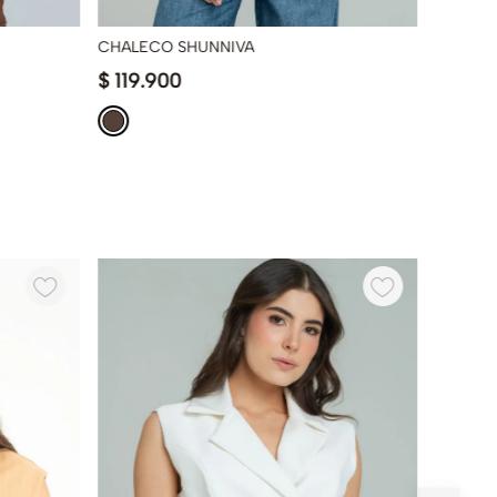
CHALECO SHUNNIVA
CHALEC
$
119
.
900
$
139
.