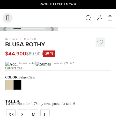
Referencia
:
PF31122368
BLUSA ROTHY
$
44
.
900
$
89
.
900
-
50 %
Hasta
6 cuotas
Cuotas de
$21.372
Conocer más
COLOR
:
Beige Claro
TALLA
La modelo mide 1.78m y tiene puesta la talla 6
XS
S
M
L