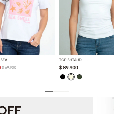
 SEA
TOP SHTAUD
0
$
89
.
900
$
69
.
900
 OFF