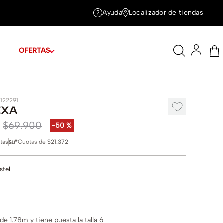
Ayuda
Localizador de tiendas
OFERTAS
1122291
EXA
$
69
.
900
-
50 %
tas
Cuotas de
$21.372
stel
e 1.78m y tiene puesta la talla 6