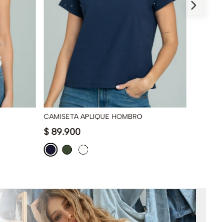
CAMISETA APLIQUE HOMBRO
CAMISE
$
89
.
900
$
89
.
9