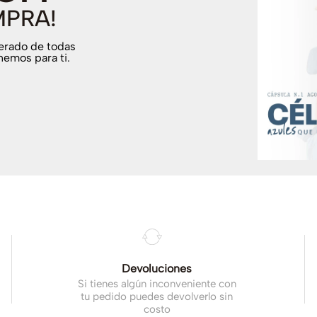
MPRA!
terado de todas
nemos para ti.
.
Devoluciones
Si tienes algún inconveniente con
tu pedido puedes devolverlo sin
costo