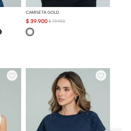
CAMISETA GOLD
TOP DH
$
39
.
900
$
79
.
9
$
79
.
900