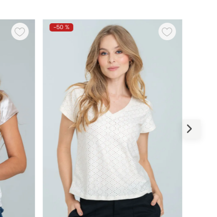
-
50 %