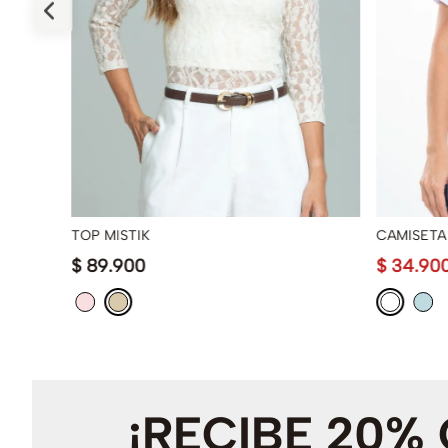
TOP MISTIK
CAMISETA
$
89
.
900
$
34
.
90
¡RECIBE 20%