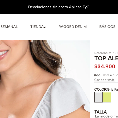
 SEMANAL
TIENDA
RAGGED DENIM
BÁSICOS
Referencia
:
PF3
TOP AL
$
34
.
900
Hasta
6 cuo
Conocer más
COLOR
:
Gris Pa
TALLA
La modelo mid