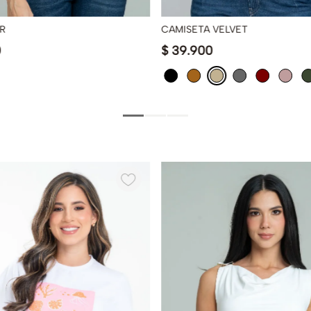
R
CAMISETA VELVET
0
$
39
.
900