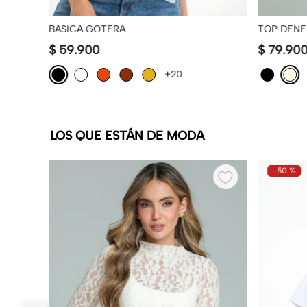
BASICA GOTERA
TOP DENE
$
59
.
900
$
79
.
90
+20
LOS QUE ESTÁN DE MODA
-
50 %