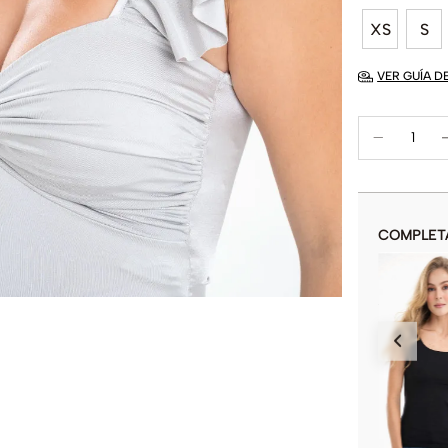
XS
S
VER GUÍA D
COMPLET
CAMISETA NAVIDAD 23
$
29
.
900
$
59
.
900
COLOR
AÑADIR