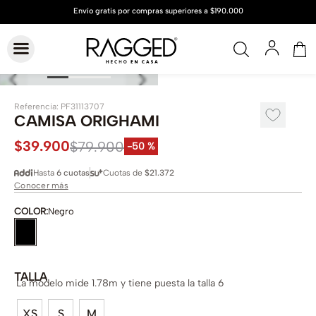
Referencia
:
PF31113707
CAMISA ORIGHAMI
$
39
.
900
$
79
.
900
-
50 %
Hasta
6 cuotas
Cuotas de
$21.372
Conocer más
COLOR
:
Negro
TALLA
La modelo mide 1.78m y tiene puesta la talla 6
XS
S
M