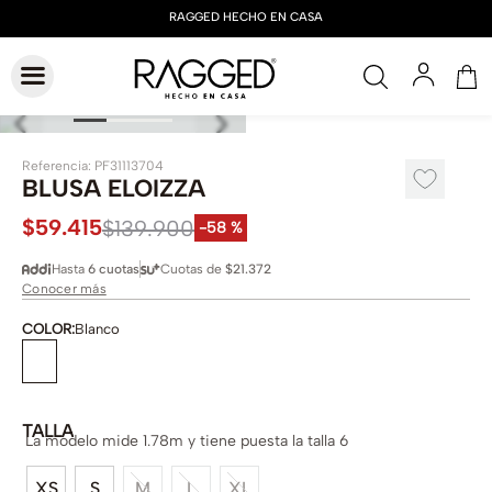
Referencia
:
PF31113704
BLUSA ELOIZZA
$
59
.
415
$
139
.
900
-
58 %
Hasta
6 cuotas
Cuotas de
$21.372
Conocer más
COLOR
:
Blanco
TALLA
La modelo mide 1.78m y tiene puesta la talla 6
XS
S
M
L
XL