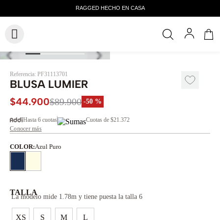
Referencia
:
PF31113701
BLUSA LUMIER
$
44
.
900
$
89
.
900
-
50 %
Hasta
6 cuotas
Cuotas de
$21.372
Conocer más
COLOR
:
Azul Puro
TALLA
La modelo mide 1.78m y tiene puesta la talla 6
XS
S
M
L