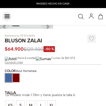
Referencia
:
PF31113693
BLUSON ZALAI
$
64
.
900
$
129
.
900
-
50 %
Hasta
6 cuotas
Cuotas de
$21.372
Conocer más
COLOR
:
Azul Hortensia
TALLA
La modelo mide 1.78m y tiene puesta la talla 6
XS
S
M
L
XL