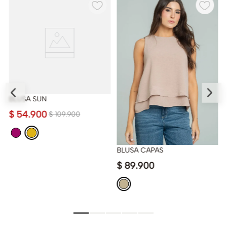
BLUSA SUN
$
54
.
900
$
109
.
900
BLUSA CAPAS
$
89
.
900