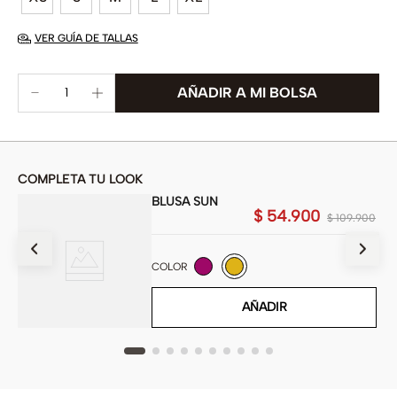
VER GUÍA DE TALLAS
COMPLETA TU LOOK
BLUSA SUN
$
54
.
900
900
$
109
.
900
COLOR
AÑADIR