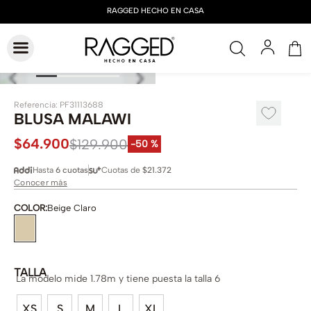
Referencia
:
PF31113688
BLUSA MALAWI
$
64
.
900
$
129
.
900
-
50 %
Hasta
6 cuotas
Cuotas de
$21.372
Conocer más
COLOR
:
Beige Claro
TALLA
La modelo mide 1.78m y tiene puesta la talla 6
XS
S
M
L
XL